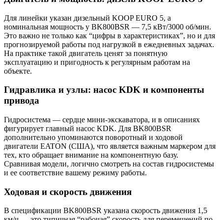
Для линейки указан дизельный KOOP EURO 5, а
номинальная мощность у BK800BSR — 7,5 кВт/3000 об/мин.
Это важно не только как “цифры в характеристиках”, но и для
прогнозируемой работы под нагрузкой в ежедневных задачах.
На практике такой двигатель ценят за понятную
эксплуатацию и пригодность к регулярным работам на
объекте.
Гидравлика и узлы: насос KDK и компоненты
привода
Гидросистема — сердце мини-экскаватора, и в описаниях
фигурирует главный насос KDK. Для BK800BSR
дополнительно упоминаются поворотный и ходовой
двигатели EATON (США), что является важным маркером для
тех, кто обращает внимание на компонентную базу.
Сравнивая модели, логично смотреть на состав гидросистемы
и ее соответствие вашему режиму работы.
Ходовая и скорость движения
В спецификации BK800BSR указана скорость движения 1,5
км/ч — это типичная “рабочая” скорость для перемещений по