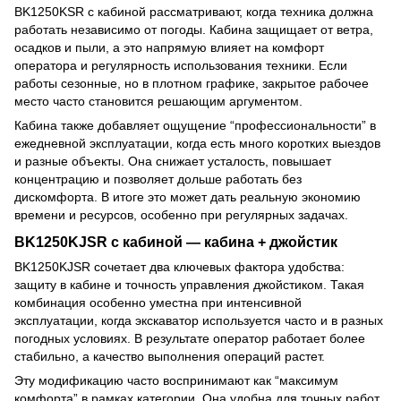
BK1250KSR с кабиной рассматривают, когда техника должна
работать независимо от погоды. Кабина защищает от ветра,
осадков и пыли, а это напрямую влияет на комфорт
оператора и регулярность использования техники. Если
работы сезонные, но в плотном графике, закрытое рабочее
место часто становится решающим аргументом.
Кабина также добавляет ощущение “профессиональности” в
ежедневной эксплуатации, когда есть много коротких выездов
и разные объекты. Она снижает усталость, повышает
концентрацию и позволяет дольше работать без
дискомфорта. В итоге это может дать реальную экономию
времени и ресурсов, особенно при регулярных задачах.
BK1250KJSR с кабиной — кабина + джойстик
BK1250KJSR сочетает два ключевых фактора удобства:
защиту в кабине и точность управления джойстиком. Такая
комбинация особенно уместна при интенсивной
эксплуатации, когда экскаватор используется часто и в разных
погодных условиях. В результате оператор работает более
стабильно, а качество выполнения операций растет.
Эту модификацию часто воспринимают как “максимум
комфорта” в рамках категории. Она удобна для точных работ