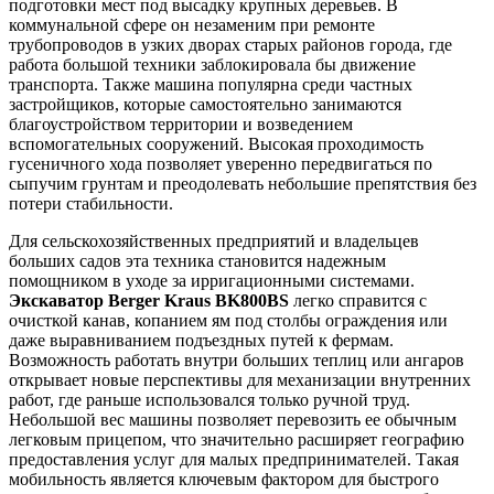
подготовки мест под высадку крупных деревьев. В
коммунальной сфере он незаменим при ремонте
трубопроводов в узких дворах старых районов города, где
работа большой техники заблокировала бы движение
транспорта. Также машина популярна среди частных
застройщиков, которые самостоятельно занимаются
благоустройством территории и возведением
вспомогательных сооружений. Высокая проходимость
гусеничного хода позволяет уверенно передвигаться по
сыпучим грунтам и преодолевать небольшие препятствия без
потери стабильности.
Для сельскохозяйственных предприятий и владельцев
больших садов эта техника становится надежным
помощником в уходе за ирригационными системами.
Экскаватор Berger Kraus BK800BS
легко справится с
очисткой канав, копанием ям под столбы ограждения или
даже выравниванием подъездных путей к фермам.
Возможность работать внутри больших теплиц или ангаров
открывает новые перспективы для механизации внутренних
работ, где раньше использовался только ручной труд.
Небольшой вес машины позволяет перевозить ее обычным
легковым прицепом, что значительно расширяет географию
предоставления услуг для малых предпринимателей. Такая
мобильность является ключевым фактором для быстрого