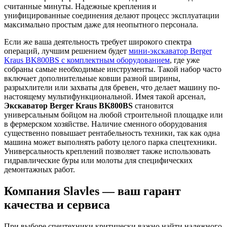
считанные минуты. Надежные крепления и
унифицированные соединения делают процесс эксплуатации
максимально простым даже для неопытного персонала.
Если же ваша деятельность требует широкого спектра
операций, лучшим решением будет
мини-экскаватор Berger
Kraus BK800BS с комплектным оборудованием
, где уже
собраны самые необходимые инструменты. Такой набор часто
включает дополнительные ковши разной ширины,
разрыхлители или захваты для бревен, что делает машину по-
настоящему мультифункциональной. Имея такой арсенал,
Экскаватор Berger Kraus BK800BS
становится
универсальным бойцом на любой строительной площадке или
в фермерском хозяйстве. Наличие сменного оборудования
существенно повышает рентабельность техники, так как одна
машина может выполнять работу целого парка спецтехники.
Универсальность креплений позволяет также использовать
гидравлические буры или молоты для специфических
демонтажных работ.
Компания Slavles — ваш гарант
качества и сервиса
При выборе спецтехники критически важно найти надежного