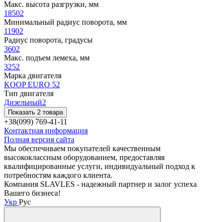
Макс. высота разгрузки, мм
1850
2
Минимальный радиус поворота, мм
1190
2
Радиус поворота, градусы
360
2
Макс. подъем лемеха, мм
325
2
Марка двигателя
KOOP EURO 5
2
Тип двигателя
Дизельный
2
Показать 2 товара
+38(099) 769-41-11
Контактная информация
Полная версия сайта
Мы обеспечиваем покупателей качественным
высококлассным оборудованием, предоставляя
квалифицированные услуги, индивидуальный подход к
потребностям каждого клиента.
Компания SLAVLES - надежный партнер и залог успеха
Вашего бизнеса!
Укр
Рус