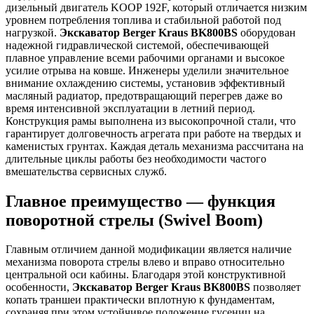
дизельный двигатель KOOP 192F, который отличается низким
уровнем потребления топлива и стабильной работой под
нагрузкой.
Экскаватор Berger Kraus BK800BS
оборудован
надежной гидравлической системой, обеспечивающей
плавное управление всеми рабочими органами и высокое
усилие отрыва на ковше. Инженеры уделили значительное
внимание охлаждению системы, установив эффективный
масляный радиатор, предотвращающий перегрев даже во
время интенсивной эксплуатации в летний период.
Конструкция рамы выполнена из высокопрочной стали, что
гарантирует долговечность агрегата при работе на твердых и
каменистых грунтах. Каждая деталь механизма рассчитана на
длительные циклы работы без необходимости частого
вмешательства сервисных служб.
Главное преимущество — функция
поворотной стрелы (Swivel Boom)
Главным отличием данной модификации является наличие
механизма поворота стрелы влево и вправо относительно
центральной оси кабины. Благодаря этой конструктивной
особенности,
Экскаватор Berger Kraus BK800BS
позволяет
копать траншеи практически вплотную к фундаментам,
сохраняя при этом устойчивое положение гусениц на