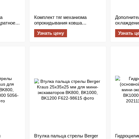
а
Комплект тяг механизма
Дополните
дратное
опрокидывания ковша
охлаждени
)
(«кости») с пальцами для
масла для
Узнать цену
Узнать ц
мини-экскаваторов Berger
Berger Kr
Kraus BK800, BK950, BK1000,
BK1200, BK1250, BK1300
ы
Втулка пальца стрелы Berger
Гидроцили