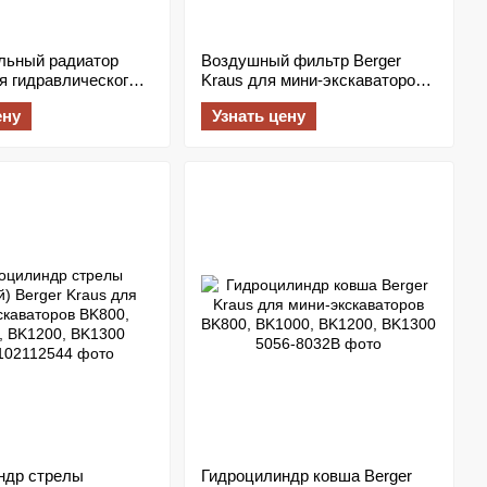
льный радиатор
Воздушный фильтр Berger
я гидравлического
Kraus для мини-экскаваторов
 мини-экскаватора
BK800, BK900, BK950
ену
Узнать цену
aus AH0608T-CA
ндр стрелы
Гидроцилиндр ковша Berger