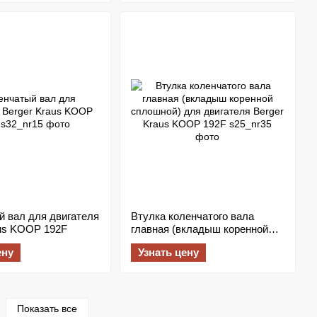
й вал для двигателя
Втулка коленчатого вала
aus KOOP 192F
главная (вкладыш коренной
сплошной) для двигателя
ену
Узнать цену
Berger Kraus KOOP 192F
Показать все