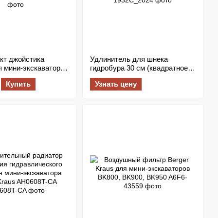
кт джойстика
Удлинитель для шнека
я мини-экскаватора
гидробура 30 см (квадратное
us (наконечники и
соединение 35х35 мм)
Купить
Узнать цену
, 3 шт.)