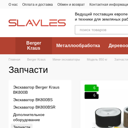
Перейти к основному контенту
О нас
Оплата и доставка
Обмен и возврат
Контактная информац
Ведущий поставщик европе
и техники для земляных ра
Berger
Металлообработка
Деревоо
Kraus
Главная
Berger Kraus
Мини-экскаваторы
Модель 850 кг
Запчасти
Запчасти
Экскаватор Berger Kraus
6
BK800B
6
Экскаватор BK800BS
Экскаватор BK800BSR
Дополнительное
оборудование
Запчасти