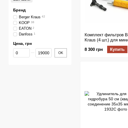
Бренд
Berger Kraus
42
KOOP
38
EATON
2
Danfoss
1
Комплект фильтров B
Kraus (4 шт.) для мин
Цена, грн
экскаваторов BK800B
8 300 грн
Купить
BK800BS, BK800BSR 
От Цена, грн
До Цена, грн
OK
двигателем KOPP