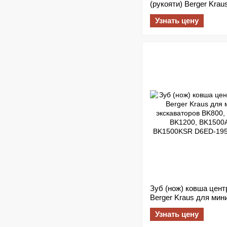
(рукояти) Berger Krau
мини-экскаваторов B
Узнать цену
BK1000, BK1200, BK1
Зуб (нож) ковша цен
Berger Kraus для мин
экскаваторов BK800, 
Узнать цену
BK1200, BK1500ASR,
BK1500KSR