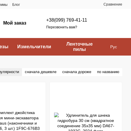
Сравнение
аммы
Блог
+38(099) 769-41-11
Мой заказ
Перезвонить вам?
Ленточные
езы
Измельчители
Рус
пилы
пулярности
сначала дешевле
сначала дороже
по названию