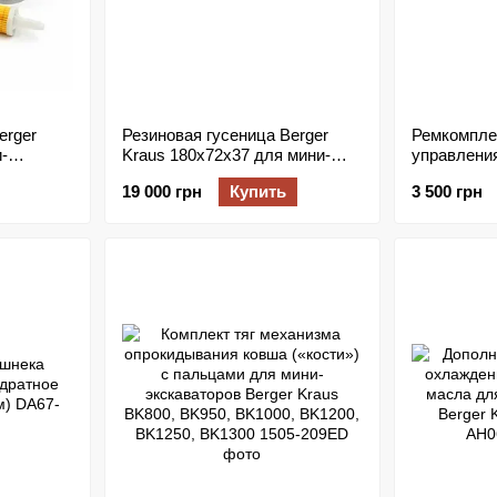
erger
Резиновая гусеница Berger
Ремкомпле
и-
Kraus 180x72x37 для мини-
управлени
,
экскаваторов
Berger Kra
19 000 грн
Купить
3 500 грн
с
шпильки M6