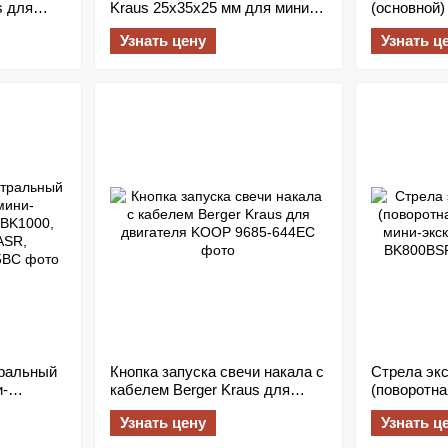
s для
Kraus 25x35x25 мм для мини-
(основной)
K800,
экскаваторов BK800, BK1000,
мини-экска
Узнать цену
Узнать ц
300
BK1200
BK1000, B
тральный
Кнопка запуска свечи накала с
Стрела экс
и-
кабелем Berger Kraus для
(поворотна
BK1000,
двигателя KOOP
мини-экск
Узнать цену
Узнать ц
BK800BSR