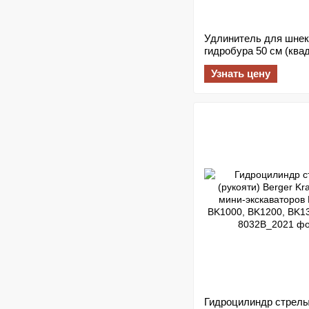
Удлинитель для шнек
гидробура 50 см (ква
соединение 35х35 мм
Узнать цену
Гидроцилиндр стрел