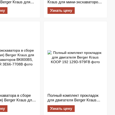
 Berger Kraus для
Kraus для мини-экскаваторов
ваторов BK800,
BK800, BK1000, BK1200,
ену
Узнать цену
K1200, BK1300
BK1300
каватора в сборе
Полный комплект прокладок
я) Berger Kraus для
для двигателя Berger Kraus
аваторов BK800BS,
KOOP 192
ену
Узнать цену