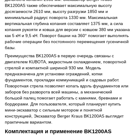
BK1200AS также обеспечивает максимальную высоту
досягаемости 2610 мм, высоту разгрузки 1850 мм и
минимальный радиус поворота 1330 мм. Максимальная
вертикальная глубина копания составляет 1375 мм, а сила
копания рукояти и ковша для версии с ковшом 380 мм указана
как 5 кН и 9,5 кН. Поворот башни на 360° помогает выполнять
рабочие операции без постоянного перемещения гусеничной
базы.
Преимущества BK1200AS в первую очередь связаны с
двигателем KUBOTA, жидкостным охлаждением, поворотной
стрелой и компактной шириной 930 мм. Модель
предназначена для установки ограждений, копки
фундаментов, прокладки коммуникаций и садовых работ.
Поворотная стрела позволяет копать вдоль фундаментов или
заборов без разворота всей машины, а механический
большой палец помогает работать с камнями, бревнами и
бордюрами. Для пользователя, который планирует купить
мини-экскаватор с сильным мотором и понятной
конструкцией, Экскаватор Berger Kraus BK1200AS выглядит
практичным вариантом.
Комплектация и применение BK1200AS