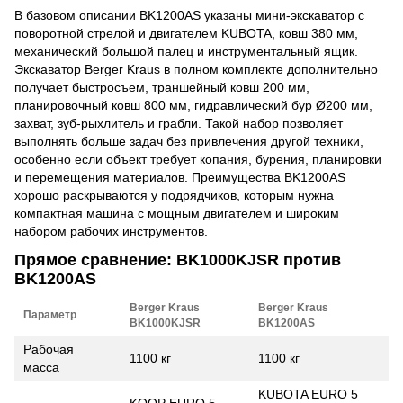
В базовом описании BK1200AS указаны мини-экскаватор с
поворотной стрелой и двигателем KUBOTA, ковш 380 мм,
механический большой палец и инструментальный ящик.
Экскаватор Berger Kraus в полном комплекте дополнительно
получает быстросъем, траншейный ковш 200 мм,
планировочный ковш 800 мм, гидравлический бур Ø200 мм,
захват, зуб-рыхлитель и грабли. Такой набор позволяет
выполнять больше задач без привлечения другой техники,
особенно если объект требует копания, бурения, планировки
и перемещения материалов. Преимущества BK1200AS
хорошо раскрываются у подрядчиков, которым нужна
компактная машина с мощным двигателем и широким
набором рабочих инструментов.
Прямое сравнение: BK1000KJSR против
BK1200AS
Berger Kraus
Berger Kraus
Параметр
BK1000KJSR
BK1200AS
Рабочая
1100 кг
1100 кг
масса
KUBOTA EURO 5
KOOP EURO 5,