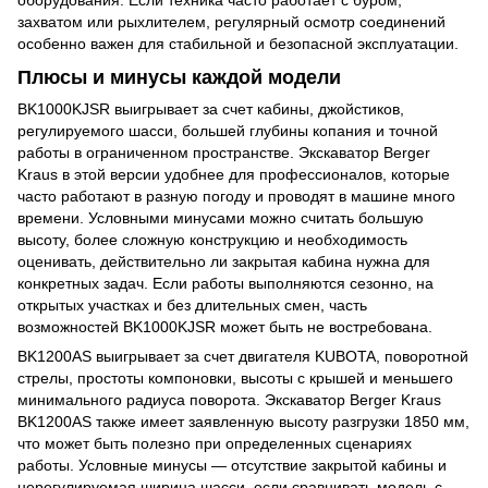
захватом или рыхлителем, регулярный осмотр соединений
особенно важен для стабильной и безопасной эксплуатации.
Плюсы и минусы каждой модели
BK1000KJSR выигрывает за счет кабины, джойстиков,
регулируемого шасси, большей глубины копания и точной
работы в ограниченном пространстве. Экскаватор Berger
Kraus в этой версии удобнее для профессионалов, которые
часто работают в разную погоду и проводят в машине много
времени. Условными минусами можно считать большую
высоту, более сложную конструкцию и необходимость
оценивать, действительно ли закрытая кабина нужна для
конкретных задач. Если работы выполняются сезонно, на
открытых участках и без длительных смен, часть
возможностей BK1000KJSR может быть не востребована.
BK1200AS выигрывает за счет двигателя KUBOTA, поворотной
стрелы, простоты компоновки, высоты с крышей и меньшего
минимального радиуса поворота. Экскаватор Berger Kraus
BK1200AS также имеет заявленную высоту разгрузки 1850 мм,
что может быть полезно при определенных сценариях
работы. Условные минусы — отсутствие закрытой кабины и
нерегулируемая ширина шасси, если сравнивать модель с