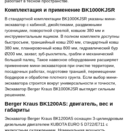
работает в тесном пространстве.
Комплектация и применение BK1000KJSR
В стандартной комплектации BK1000KJSR указаны мини-
экскаватор с кабиной, джойстиками, раздвижными
гусеницами, поворотной стрелой, ковшом 380 мм и
инструментальным ящиком. В полном комплекте доступны
быстросъем, траншейный ковш 200 мм, стандартный ковш
380 мм, планировочный ковш 800 мм, гидравлический бур
Ø200 мм, захват, зуб-рыхлитель, грабли и механический
большой палец. Такое навесное оборудование расширяет
применение мини-экскаваторов при очистке территории,
посадочных работах, подготовке траншей, перемещении
бордюров и обработке плотного грунта. Если выбор мини-
экскаватора строится вокруг универсальности и точности,
Экскаватор Berger Kraus BK1000KJSR выглядит сильным
решением.
Berger Kraus BK1200AS: двигатель, вес и
габариты
Экскаватор Berger Kraus BK1200AS
оснащен 3-цилиндровым
дизельным двигателем KUBOTA EURO 5 D722/E711 с
жидкостным охлаждением. Номинальная мощность