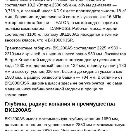
составляет 10,2 кВт при 2500 об/мин, объем двигателя —
0,719 л, а главный насос KDK имеет производительность 18 л/
мин. Давление гидравлической системы указано как 16 МПа,
мотор поворота башни — EATON, а мотор хода в версии с
полным комплектом — DANFOSS. Рабочая масса модели
составляет 1100 кг, поэтому BK1200AS находится в том же
весовом классе, что и BK1000KJSR.
Транспортные габариты BK1200AS составляют 2225 × 930 ×
2210 мм с крышей, а ширина шасси равна 930 мм. Экскаватор
Berger Kraus этой модели имеет полную длину гусеничного
хода 1230 мм, дорожный просвет 132 мм, ширину гусениц 180
мм и высоту гусениц 320 мм. Высота до сиденья указана как
1500 мм, а радиус разворота башни — 784 мм. В отличие от
BK1000KJSR, ширина шасси здесь не регулируется, но сама
машина ниже кабинированной модели и проще по
компоновке.
Глубина, радиус копания и преимущества
BK1200AS
BK1200AS имеет максимальную глубину копания 1650 мм,
дальность копания на уровне земли 2850 мм и максимальную
дальность копания 2930 мм. Экскаватор Berger Kraus