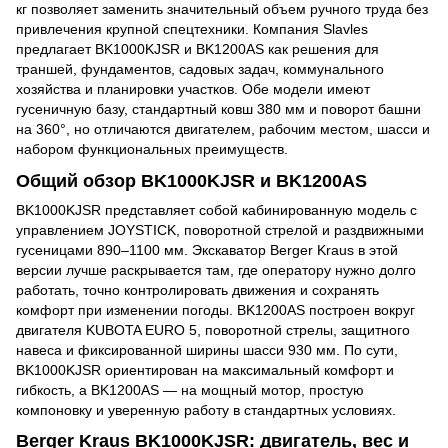
кг позволяет заменить значительный объем ручного труда без
привлечения крупной спецтехники. Компания Slavles
предлагает BK1000KJSR и BK1200AS как решения для
траншей, фундаментов, садовых задач, коммунального
хозяйства и планировки участков. Обе модели имеют
гусеничную базу, стандартный ковш 380 мм и поворот башни
на 360°, но отличаются двигателем, рабочим местом, шасси и
набором функциональных преимуществ.
Общий обзор BK1000KJSR и BK1200AS
BK1000KJSR представляет собой кабинированную модель с
управлением JOYSTICK, поворотной стрелой и раздвижными
гусеницами 890–1100 мм. Экскаватор Berger Kraus в этой
версии лучше раскрывается там, где оператору нужно долго
работать, точно контролировать движения и сохранять
комфорт при изменении погоды. BK1200AS построен вокруг
двигателя KUBOTA EURO 5, поворотной стрелы, защитного
навеса и фиксированной ширины шасси 930 мм. По сути,
BK1000KJSR ориентирован на максимальный комфорт и
гибкость, а BK1200AS — на мощный мотор, простую
компоновку и уверенную работу в стандартных условиях.
Berger Kraus BK1000KJSR: двигатель, вес и