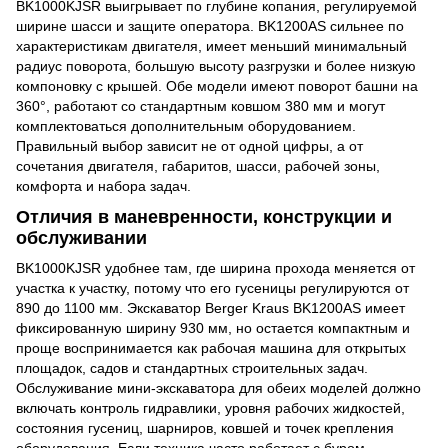
BK1000KJSR выигрывает по глубине копания, регулируемой
ширине шасси и защите оператора. BK1200AS сильнее по
характеристикам двигателя, имеет меньший минимальный
радиус поворота, большую высоту разгрузки и более низкую
компоновку с крышей. Обе модели имеют поворот башни на
360°, работают со стандартным ковшом 380 мм и могут
комплектоваться дополнительным оборудованием.
Правильный выбор зависит не от одной цифры, а от
сочетания двигателя, габаритов, шасси, рабочей зоны,
комфорта и набора задач.
Отличия в маневренности, конструкции и
обслуживании
BK1000KJSR удобнее там, где ширина прохода меняется от
участка к участку, потому что его гусеницы регулируются от
890 до 1100 мм. Экскаватор Berger Kraus BK1200AS имеет
фиксированную ширину 930 мм, но остается компактным и
проще воспринимается как рабочая машина для открытых
площадок, садов и стандартных строительных задач.
Обслуживание мини-экскаватора для обеих моделей должно
включать контроль гидравлики, уровня рабочих жидкостей,
состояния гусениц, шарниров, ковшей и точек крепления
оборудования. Если техника часто работает с буром,