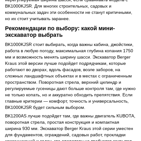
BK1000KJSR. Для многих строительных, садовых и
коммунальных задач эти особенности не станут критичными,
но их стоит учитывать заранее.
Рекомендации по выбору: какой мини-
экскаватор выбрать
BK1000KJSR стоит выбирать, когда важны кабина, джойстики,
работа в любую погоду, максимальная глубина копания 1750
мм и возможность менять ширину шасси. Экскаватор Berger
Kraus этой версии лучше подойдет подрядчикам, которые
работают во дворах, вдоль фасадов, возле заборов, на
сложных ландшафтных объектах и в местах с ограниченным
пространством. Поворотная стрела, верхний цилиндр и
регулируемые гусеницы дают больше контроля там, где нужно
не только копать, но и аккуратно обходить препятствия. Если
главные критерии — комфорт, точность и универсальность,
BK1000KJSR будет сильным выбором.
BK1200AS лучше подойдет там, где важны двигатель KUBOTA,
поворотная стрела, простая конструкция и компактная
ширина 930 мм. Экскаватор Berger Kraus этой серии уместен
для фундаментов, ограждений, садовых работ, прокладки
коммуникаций и задач, где оператору не требуется закрытая