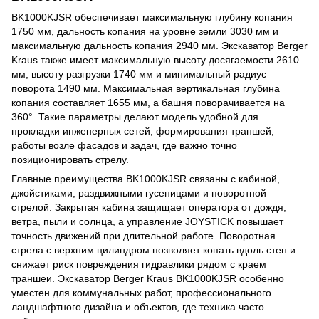
BK1000KJSR обеспечивает максимальную глубину копания
1750 мм, дальность копания на уровне земли 3030 мм и
максимальную дальность копания 2940 мм. Экскаватор Berger
Kraus также имеет максимальную высоту досягаемости 2610
мм, высоту разгрузки 1740 мм и минимальный радиус
поворота 1490 мм. Максимальная вертикальная глубина
копания составляет 1655 мм, а башня поворачивается на
360°. Такие параметры делают модель удобной для
прокладки инженерных сетей, формирования траншей,
работы возле фасадов и задач, где важно точно
позиционировать стрелу.
Главные преимущества BK1000KJSR связаны с кабиной,
джойстиками, раздвижными гусеницами и поворотной
стрелой. Закрытая кабина защищает оператора от дождя,
ветра, пыли и солнца, а управление JOYSTICK повышает
точность движений при длительной работе. Поворотная
стрела с верхним цилиндром позволяет копать вдоль стен и
снижает риск повреждения гидравлики рядом с краем
траншеи. Экскаватор Berger Kraus BK1000KJSR особенно
уместен для коммунальных работ, профессионального
ландшафтного дизайна и объектов, где техника часто