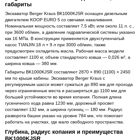
габариты
Экскаватор Berger Kraus BK1000KJSR
оснащен дизельным
двигателем KOOP EURO 5 со свечами накаливания.
Номинальная мощность составляет 7,5 кВт, или около 11 л. с.,
при 3600 об/мин, а давление гидравлической системы указано
как 16 МПа. В конструкции применяется двухступенчатый
насос TIANJIN 18 л + 9 л при 3000 об/мин, также
предусмотрен охладитель масла. Рабочая масса модели
составляет 1100 кг, объем стандартного ковша — 0,026 м³, а
ширина ковша — 380 мм.
Габариты BK1000KJSR составляют 2870 × 890 (1100) × 2450
мм по крыше кабины. Экскаватор Berger Kraus с
регулируемым шасси может сужаться до 890 мм для прохода
через ограниченные места и расширяться до 1100 мм для
большей устойчивости во время копания. Полная длина
гусеничного хода равна 1230 мм, дорожный просвет
составляет 132 мм, а ширина гусениц — 180 мм. Радиус
разворота башни указан на уровне 784 мм, что помогает
работать на участках, где мало свободного пространства.
Глубина, радиус копания и преимущества
BK1000KJSR