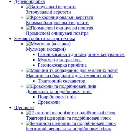
Деревообробка
Заточувальні верстати
Кромкооблицювальні верстати
Промислові очищувачі повітря
Земляні роботи та агротехніка
Мульчери (косарки)
Газонокосарка з дистанційним керуванням
Мульчер для трактора
Газонокосарка причіпна
Машини та обладнання для земляних робіт
Тракторний екскаватор
Дровоколи та подрібнювачі пнів
Подрібнювачі пнів
Дровоколи
Щепорізи
Тракторні щепорізи та подрібнювачі гілок
Бензинові щепорізи та подрібнювачі гілок