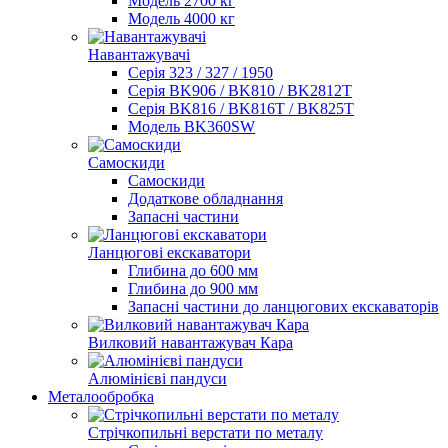
Модель 2700 кг
Модель 4000 кг
Навантажувачі
Серія 323 / 327 / 1950
Серія BK906 / BK810 / BK2812T
Серія BK816 / BK816T / BK825T
Модель BK360SW
Самоскиди
Самоскиди
Додаткове обладнання
Запасні частини
Ланцюгові екскаватори
Глибина до 600 мм
Глибина до 900 мм
Запасні частини до ланцюгових екскаваторів
Вилковий навантажувач Кара
Алюмінієві пандуси
Металообробка
Стрічкопильні верстати по металу