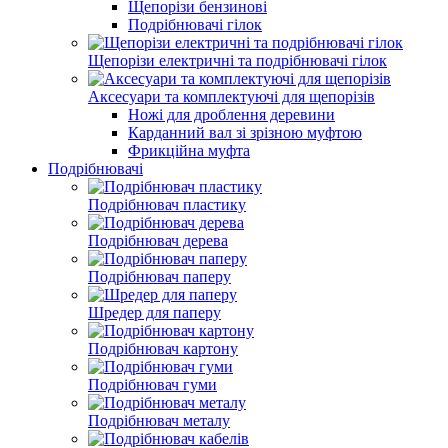
Щепорізи бензинові
Подрібнювачі гілок
Щепорізи електричні та подрібнювачі гілок
Аксесуари та комплектуючі для щепорізів
Ножі для дроблення деревини
Карданний вал зі зрізною муфтою
Фрикційна муфта
Подрібнювачі
Подрібнювач пластику
Подрібнювач дерева
Подрібнювач паперу
Шредер для паперу
Подрібнювач картону
Подрібнювач гуми
Подрібнювач металу