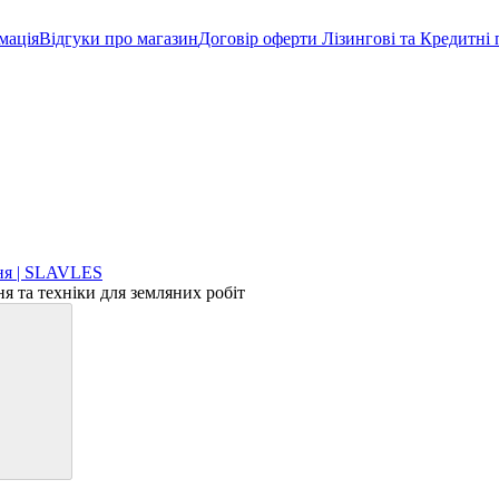
мація
Відгуки про магазин
Договір оферти
Лізингові та Кредитні
 та техніки для земляних робіт