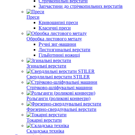
Стрічкопильні верстати
Запчастини до стрічкопильних верстатів
Преси
Кривошипні преси
Класичні преси
Обробка листового металу
Ручні зиг-машини
Листозгинальні верстати
Гільйотинні ножиці
Згинальні верстати
Свердлильні верстати STILER
Стрічково-шліфувальні машини
Рольганги (роликові конвеєри)
Фрезерно-свердлувальні верстати
Токарні верстати
Складська техніка