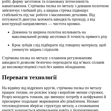
робіт, форму заготовок та плановану інтенсивність
навантаження. Стрічкова пилка по металу з довшим полотном
забезпечує глибший різ, а ширша стрічка підвищує
стабільність під час роботи з масивними деталями. Від
потужності двигуна залежить швидкість проходу, а від
конструкції направляючих — чистота кромки.
Довжина та ширина полотна впливають на
максимальний розмір заготовки й точність прямого різу
Крок зубців слід підбирати під товщину матеріалу, щоб
уникнути заїдань і підпалів
Стрічкова пилка по металу з плавним регулюванням
швидкості дозволяє безпечно переходити від м’яких сплавів
до високовуглецевої сталі без заміни обладнання.
Переваги технології
На відміну від відрізних кругів, стрічкова пилка по металу
працює тихіше, не розсіює іскор і виробляє менше стружки.
Розріз виходить тонким, що зменшує потребу в шліфуванні й
прискорює подальше зварювання або різьблення. Низьке
тепловиділення зберігає структуру металу, а споживання
енергії залишається мінімальним навіть у безперервному