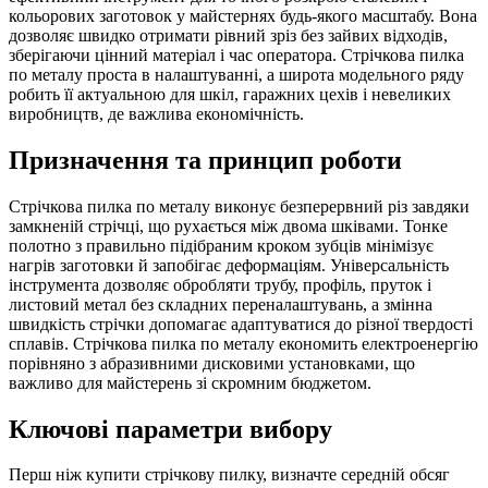
кольорових заготовок у майстернях будь-якого масштабу. Вона
дозволяє швидко отримати рівний зріз без зайвих відходів,
зберігаючи цінний матеріал і час оператора. Стрічкова пилка
по металу проста в налаштуванні, а широта модельного ряду
робить її актуальною для шкіл, гаражних цехів і невеликих
виробництв, де важлива економічність.
Призначення та принцип роботи
Стрічкова пилка по металу виконує безперервний різ завдяки
замкненій стрічці, що рухається між двома шківами. Тонке
полотно з правильно підібраним кроком зубців мінімізує
нагрів заготовки й запобігає деформаціям. Універсальність
інструмента дозволяє обробляти трубу, профіль, пруток і
листовий метал без складних переналаштувань, а змінна
швидкість стрічки допомагає адаптуватися до різної твердості
сплавів. Стрічкова пилка по металу економить електроенергію
порівняно з абразивними дисковими установками, що
важливо для майстерень зі скромним бюджетом.
Ключові параметри вибору
Перш ніж купити стрічкову пилку, визначте середній обсяг