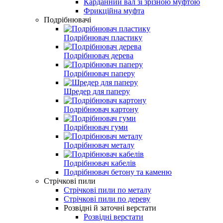
Карданний вал зі зрізною муфтою
Фрикційна муфта
Подрібнювачі
Подрібнювач пластику
Подрібнювач дерева
Подрібнювач паперу
Шредер для паперу
Подрібнювач картону
Подрібнювач гуми
Подрібнювач металу
Подрібнювач кабелів
Подрібнювач бетону та каменю
Стрічкові пили
Стрічкові пили по металу
Стрічкові пили по дереву
Розвідні й заточні верстати
Розвідні верстати