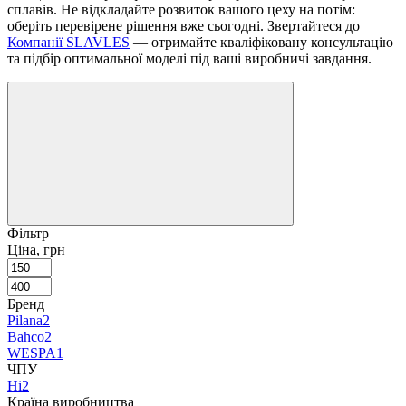
сплавів. Не відкладайте розвиток вашого цеху на потім:
оберіть перевірене рішення вже сьогодні. Звертайтеся до
Компанії SLAVLES️
— отримайте кваліфіковану консультацію
та підбір оптимальної моделі під ваші виробничі завдання.
Фільтр
Ціна, грн
Бренд
Pilana
2
Bahco
2
WESPA
1
ЧПУ
Ні
2
Країна виробництва