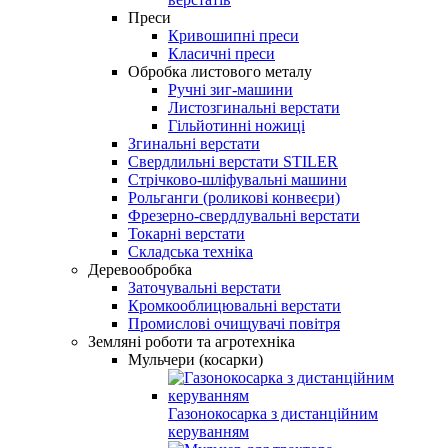
Преси
Кривошипні преси
Класичні преси
Обробка листового металу
Ручні зиг-машини
Листозгинальні верстати
Гільйотинні ножиці
Згинальні верстати
Свердлильні верстати STILER
Стрічково-шліфувальні машини
Рольганги (роликові конвеєри)
Фрезерно-свердлувальні верстати
Токарні верстати
Складська техніка
Деревообробка
Заточувальні верстати
Кромкооблицювальні верстати
Промислові очищувачі повітря
Земляні роботи та агротехніка
Мульчери (косарки)
Газонокосарка з дистанційним
керуванням