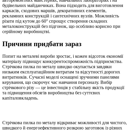
авторемонтних майстернях, навчальних лабораторіях і на
будівельних майданчиках. Вона підходить для виготовлення
каркасів, сходових маршів, декоративних елементів,
рекламних конструкцій і сантехнічних вузлів. Можливість
різати під кутом до 60° спрощує створення складних
металоконструкцій без підгонок, що особливо корисно при
серійному виробництві.
Причини придбати зараз
Попит на металеві вироби зростає, і кожен відсоток економії
матеріалу підвищує конкурентоспроможність підприємства.
Стрічкова пилка по металу швидко окупається завдяки
низьким експлуатаційним витратам та відсутності дорогих
витратників. Сучасні моделі оснащені зручними панелями
керування, що скорочує час навчання персоналу. Вибір
стрічкового різу — це інвестиція у стабільну якість продукції
та підвищення обсягів виробництва без суттєвих
капіталовкладень.
Стрічкова пилка по металу відкриває можливості для чистого,
швидкого й енергоефективного розкрою заготовок із різних