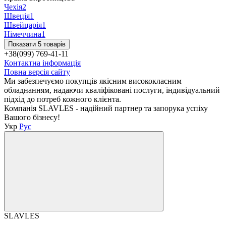
Чехія
2
Швеція
1
Швейцарія
1
Німеччина
1
Показати 5 товарів
+38(099) 769-41-11
Контактна інформація
Повна версія сайту
Ми забезпечуємо покупців якісним висококласним
обладнанням, надаючи кваліфіковані послуги, індивідуальний
підхід до потреб кожного клієнта.
Компанія SLAVLES - надійний партнер та запорука успіху
Вашого бізнесу!
Укр
Рус
SLAVLES