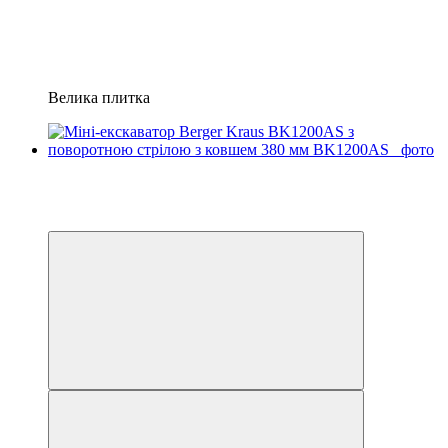
Велика плитка
Доступний лізінг
Відео
6
6