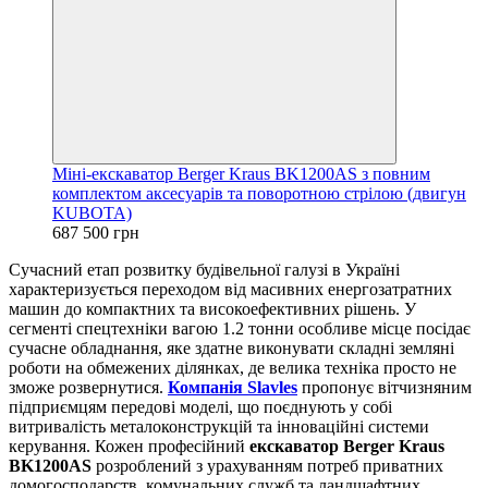
Міні-екскаватор Berger Kraus BK1200AS з повним
комплектом аксесуарів та поворотною стрілою (двигун
KUBOTA)
687 500 грн
Сучасний етап розвитку будівельної галузі в Україні
характеризується переходом від масивних енергозатратних
машин до компактних та високоефективних рішень. У
сегменті спецтехніки вагою 1.2 тонни особливе місце посідає
сучасне обладнання, яке здатне виконувати складні земляні
роботи на обмежених ділянках, де велика техніка просто не
зможе розвернутися.
Компанія Slavles
пропонує вітчизняним
підприємцям передові моделі, що поєднують у собі
витривалість металоконструкцій та інноваційні системи
керування. Кожен професійний
екскаватор Berger Kraus
BK1200AS
розроблений з урахуванням потреб приватних
домогосподарств, комунальних служб та ландшафтних