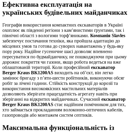
Ефективна експлуатація на
українських будівельних майданчиках
Географія використання компактних екскаваторів в Україні
охоплює як південні регіони з кам’янистими ґрунтами, так і
північні області з вологими торф’яниками.
Компанія Slavles
забезпечує постачання техніки, яка пройшла адаптацію до
місцевих умов та готова до суворих навантажень у будь-яку
пору року. Надійне гусеничне шасі дозволяє впевнено
пересуватися по будмайданчику, не пошкоджуючи при цьому
дорожнє покриття чи газони, якщо робота ведеться на вже
облаштованій території. Коли професійний
екскаватор
Berger Kraus BK1200AS
виходить на об’єкт, він легко
замінює бригаду з п’яти-шести робітників, виконуючи обсяг
робіт за лічені години. Стійкість конструкції до корозії та
використання високоякісних мастильних матеріалів
дозволяють зберігати працездатність агрегату навіть при
зберіганні на відкритих майданчиках. Сучасний
екскаватор
Berger Kraus BK1200AS
стає надійним помічником для тих,
хто займається прокладанням волоконно-оптичних кабелів,
газопроводів або монтажем систем септиків.
Максимальна функціональність із