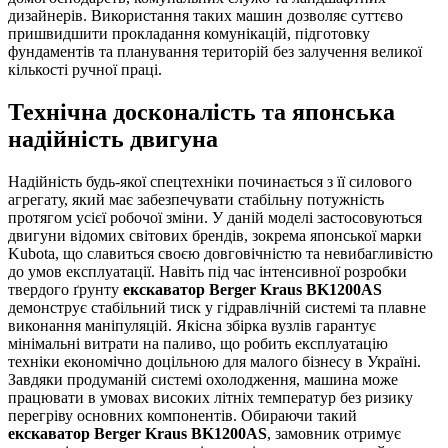
дизайнерів. Використання таких машин дозволяє суттєво
пришвидшити прокладання комунікацій, підготовку
фундаментів та планування територій без залучення великої
кількості ручної праці.
Технічна досконалість та японська
надійність двигуна
Надійність будь-якої спецтехніки починається з її силового
агрегату, який має забезпечувати стабільну потужність
протягом усієї робочої зміни. У даній моделі застосовуються
двигуни відомих світових брендів, зокрема японської марки
Kubota, що славиться своєю довговічністю та невибагливістю
до умов експлуатації. Навіть під час інтенсивної розробки
твердого ґрунту
екскаватор Berger Kraus BK1200AS
демонструє стабільний тиск у гідравлічній системі та плавне
виконання маніпуляцій. Якісна збірка вузлів гарантує
мінімальні витрати на паливо, що робить експлуатацію
техніки економічно доцільною для малого бізнесу в Україні.
Завдяки продуманій системі охолодження, машина може
працювати в умовах високих літніх температур без ризику
перегріву основних компонентів. Обираючи такий
екскаватор Berger Kraus BK1200AS
, замовник отримує