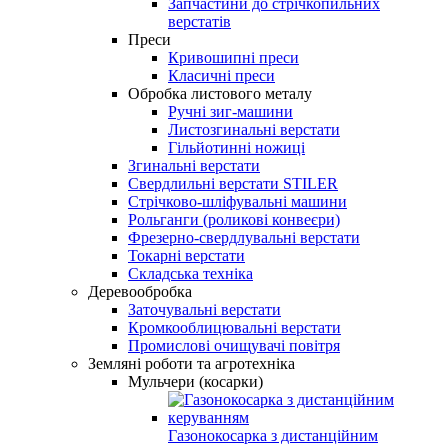
Запчастини до стрічкопильних
верстатів
Преси
Кривошипні преси
Класичні преси
Обробка листового металу
Ручні зиг-машини
Листозгинальні верстати
Гільйотинні ножиці
Згинальні верстати
Свердлильні верстати STILER
Стрічково-шліфувальні машини
Рольганги (роликові конвеєри)
Фрезерно-свердлувальні верстати
Токарні верстати
Складська техніка
Деревообробка
Заточувальні верстати
Кромкооблицювальні верстати
Промислові очищувачі повітря
Земляні роботи та агротехніка
Мульчери (косарки)
Газонокосарка з дистанційним