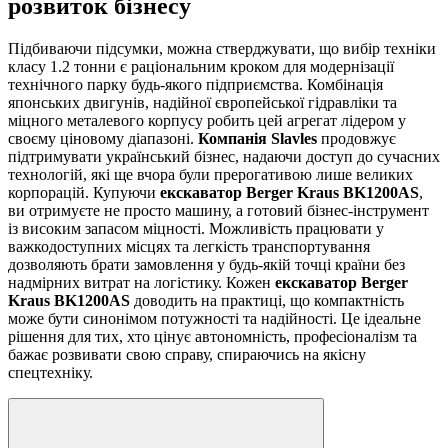
розвиток бізнесу
Підбиваючи підсумки, можна стверджувати, що вибір техніки
класу 1.2 тонни є раціональним кроком для модернізації
технічного парку будь-якого підприємства. Комбінація
японських двигунів, надійної європейської гідравліки та
міцного металевого корпусу робить цей агрегат лідером у
своєму ціновому діапазоні.
Компанія Slavles
продовжує
підтримувати український бізнес, надаючи доступ до сучасних
технологій, які ще вчора були прерогативою лише великих
корпорацій. Купуючи
екскаватор Berger Kraus BK1200AS
,
ви отримуєте не просто машину, а готовий бізнес-інструмент
із високим запасом міцності. Можливість працювати у
важкодоступних місцях та легкість транспортування
дозволяють брати замовлення у будь-якій точці країни без
надмірних витрат на логістику. Кожен
екскаватор Berger
Kraus BK1200AS
доводить на практиці, що компактність
може бути синонімом потужності та надійності. Це ідеальне
рішення для тих, хто цінує автономність, професіоналізм та
бажає розвивати свою справу, спираючись на якісну
спецтехніку.