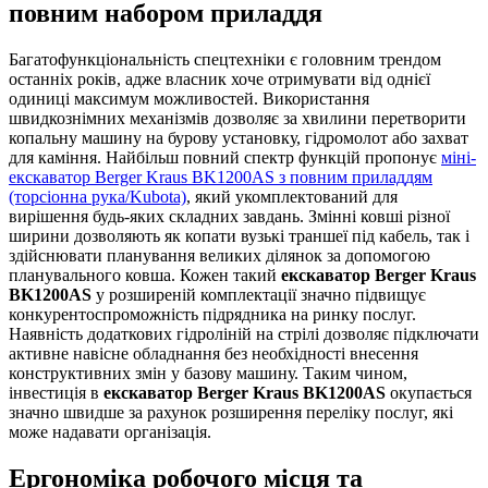
повним набором приладдя
Багатофункціональність спецтехніки є головним трендом
останніх років, адже власник хоче отримувати від однієї
одиниці максимум можливостей. Використання
швидкознімних механізмів дозволяє за хвилини перетворити
копальну машину на бурову установку, гідромолот або захват
для каміння. Найбільш повний спектр функцій пропонує
міні-
екскаватор Berger Kraus BK1200AS з повним приладдям
(торсіонна рука/Kubota)
, який укомплектований для
вирішення будь-яких складних завдань. Змінні ковші різної
ширини дозволяють як копати вузькі траншеї під кабель, так і
здійснювати планування великих ділянок за допомогою
планувального ковша. Кожен такий
екскаватор Berger Kraus
BK1200AS
у розширеній комплектації значно підвищує
конкурентоспроможність підрядника на ринку послуг.
Наявність додаткових гідроліній на стрілі дозволяє підключати
активне навісне обладнання без необхідності внесення
конструктивних змін у базову машину. Таким чином,
інвестиція в
екскаватор Berger Kraus BK1200AS
окупається
значно швидше за рахунок розширення переліку послуг, які
може надавати організація.
Ергономіка робочого місця та