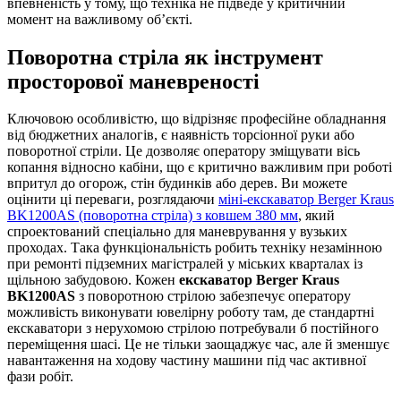
впевненість у тому, що техніка не підведе у критичний
момент на важливому об’єкті.
Поворотна стріла як інструмент
просторової маневреності
Ключовою особливістю, що відрізняє професійне обладнання
від бюджетних аналогів, є наявність торсіонної руки або
поворотної стріли. Це дозволяє оператору зміщувати вісь
копання відносно кабіни, що є критично важливим при роботі
впритул до огорож, стін будинків або дерев. Ви можете
оцінити ці переваги, розглядаючи
міні-екскаватор Berger Kraus
BK1200AS (поворотна стріла) з ковшем 380 мм
, який
спроектований спеціально для маневрування у вузьких
проходах. Така функціональність робить техніку незамінною
при ремонті підземних магістралей у міських кварталах із
щільною забудовою. Кожен
екскаватор Berger Kraus
BK1200AS
з поворотною стрілою забезпечує оператору
можливість виконувати ювелірну роботу там, де стандартні
екскаватори з нерухомою стрілою потребували б постійного
переміщення шасі. Це не тільки заощаджує час, але й зменшує
навантаження на ходову частину машини під час активної
фази робіт.