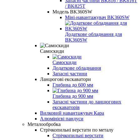
Запасні частини BK816 / BK816T
/ BK825T
Модель BK360SW
Міні-навантажувач BK360SW
Додаткове обладнання для
BK360SW
Самоскиди
Самоскиди
Додаткове обладнання
Запасні частини
Ланцюгові екскаватори
Глибина до 600 мм
Глибина до 900 мм
Запасні частини до ланцюгових
екскаваторів
Вилковий навантажувач Кара
Алюмінієві пандуси
Металообробка
Стрічкопильні верстати по металу
Стрічкопильні верстати