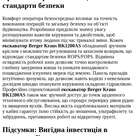
стандарти безпеки
Комфорт оператора безпосередньо впливає на точність
виконання операцій та загальну безпеку на об’єкті
будівництва. Розробники приділили значну увагу
розташуванню важелів керування та джойстиків, щоб
мінімізувати втому людини під час тривалої зміни. Кожен
екскаватор Berger Kraus BK1200AS
обладнаний зручним
кріслом з можливістю регулювання та захисним козирком, що
відповідає стандартам безпеки ROPS/FOPS. Відмінна
оглядовість робочої зони дозволяє точно контролювати
глибину занурення ковша та уникати випадкового
пошкодження існуючих мереж під землею. Панель приладів
інтуїтивно зрозуміла, що дозволяє навіть водієві з невеликим
досвідом швидко опанувати керування складною гідравлікою.
Професійно спроектований
екскаватор Berger Kraus
BK1200AS
також має зручний доступ до точок щоденного
технічного обслуговування, що спрощує перевірку рівня рідин
та змащення вузлів. Висока якість оздоблювальних матеріалів
у кабіні гарантує їхню стійкість до зношення, ультрафіолету та
забруднень, притаманних роботі на відкритому ґрунті.
Підсумки: Вигідна інвестиція в