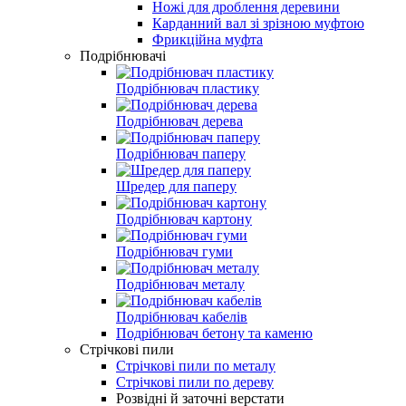
Ножі для дроблення деревини
Карданний вал зі зрізною муфтою
Фрикційна муфта
Подрібнювачі
Подрібнювач пластику
Подрібнювач дерева
Подрібнювач паперу
Шредер для паперу
Подрібнювач картону
Подрібнювач гуми
Подрібнювач металу
Подрібнювач кабелів
Подрібнювач бетону та каменю
Стрічкові пили
Стрічкові пили по металу
Стрічкові пили по дереву
Розвідні й заточні верстати