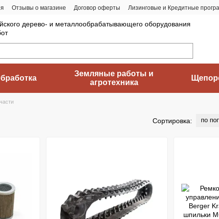
ия
Отзывы о магазине
Договор оферты
Лизинговые и Кредитные прогр
йского дерево- и металлообрабатывающего оборудования
бот
Земляные работы и
бработка
Щепор
агротехника
части
по по
Сортировка: