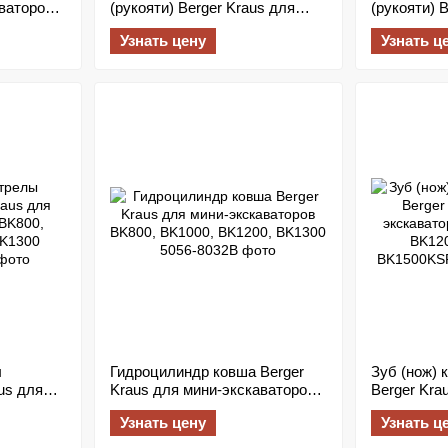
ваторов
(рукояти) Berger Kraus для
(рукояти) 
мини-экскаваторов BK800,
мини-экска
Узнать цену
Узнать ц
BK1000, BK1200, BK1300
BK1000J, 
ы
Гидроцилиндр ковша Berger
Зуб (нож)
us для
Kraus для мини-экскаваторов
Berger Kra
K800,
BK800, BK1000, BK1200,
экскаватор
Узнать цену
Узнать ц
300
BK1300
BK1200, B
BK1500KS