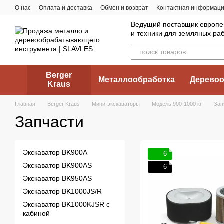
Перейти к основному контенту
О нас
Оплата и доставка
Обмен и возврат
Контактная информац
Ведущий поставщик европе
и техники для земляных ра
Berger
Металлообработка
Деревоо
Kraus
Главная
Berger Kraus
Мини-экскаваторы
Модель 900-1000 кг
Зап
Запчасти
Экскаватор BK900A
6
Экскаватор BK900AS
6
Экскаватор BK950AS
Экскаватор BK1000JS/R
Экскаватор BK1000KJSR с
кабиной