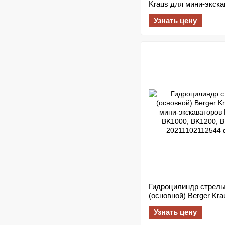
Kraus для мини-экска
BK800, BK900, BK950
Узнать цену
Гидроцилиндр стрел
(основной) Berger Kra
мини-экскаваторов B
Узнать цену
BK1000, BK1200, BK1