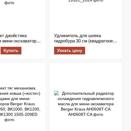
кт джойстика
Удлинитель для шнека
я мини-экскаватора
гидробура 30 см (квадратное
us (наконечники и
соединение 35х35 мм)
Купить
Узнать цену
, 3 шт.)