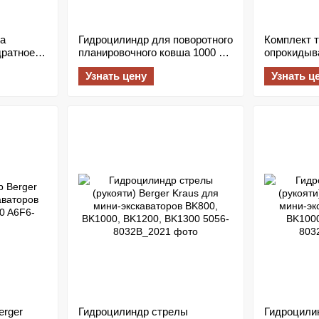
а
Гидроцилиндр для поворотного
Комплект т
дратное
планировочного ковша 1000 мм
опрокидыв
)
Berger Kraus (палец 30 мм)
(«кости») 
Узнать цену
Узнать ц
мини-экска
Kraus BK80
BK1200, B
rger
Гидроцилиндр стрелы
Гидроцили