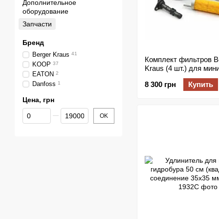
Дополнительное
оборудование
Запчасти
Бренд
Berger Kraus
41
Комплект фильтров B
KOOP
37
Kraus (4 шт.) для мин
EATON
2
экскаваторов BK800B
Danfoss
1
8 300 грн
Купить
BK800BS, BK800BSR 
двигателем KOPP
Цена, грн
От Цена, грн
До Цена, грн
OK