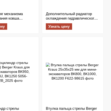
яг механизма
Дополнительный радиатор
ания ковша
охлаждения гидравлического
с пальцами для
масла для мини-экскаватора
ену
Узнать цену
ваторов Berger
Berger Kraus AH0608T-CA
0, BK950, BK1000,
K1250, BK1300
ндр стрелы
Втулка пальца стрелы Berger