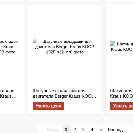
кладок
Шатунные вкладыши для
Шатун для 
 Kraus
двигателя Berger Kraus KOOP
Kraus KOO
192F
Узнать цену
Узнать ц
Назад
1
2
3
4
5
Вперед