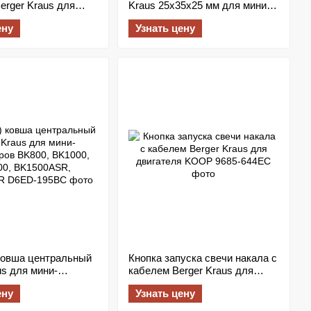
Berger Kraus для
Kraus 25x35x25 мм для мини-
ваторов BK950,
экскаваторов BK800, BK1000,
ену
Узнать цену
BK1250
BK1200
 ковша центральный
Кнопка запуска свечи накала с
us для мини-
кабелем Berger Kraus для
ов BK800, BK1000,
двигателя KOOP
ену
Узнать цену
K1500ASR,
R