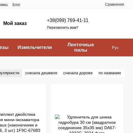
Сравнение
аммы
Блог
+38(099) 769-41-11
Мой заказ
Перезвонить вам?
Ленточные
езы
Измельчители
Рус
пилы
пулярности
сначала дешевле
сначала дороже
по названию