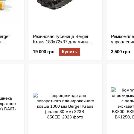
erger
Резиновая гусеница Berger
Ремкомпле
и-
Kraus 180x72x37 для мини-
управлени
,
экскаваторов
Berger Kra
19 000 грн
Купить
3 500 грн
с
шпильки M6