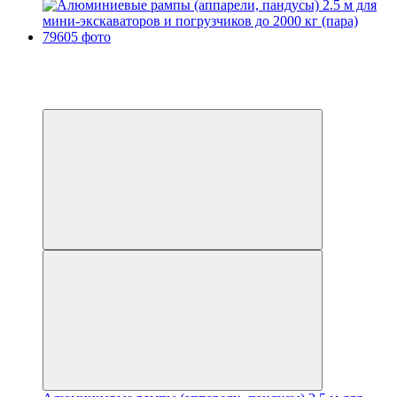
−13%
Видео
6
6