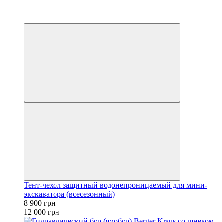
−26%
6
6
Тент-чехол защитный водонепроницаемый для мини-
экскаватора (всесезонный)
8 900 грн
12 000 грн