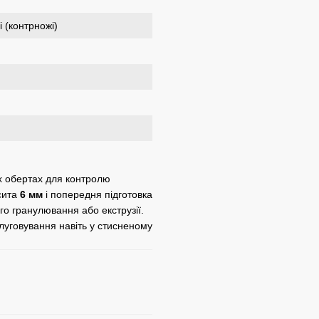
 (контрножі)
х обертах для контролю
 сита
6 мм
і попередня підготовка
о гранулювання або екструзії.
луговування навіть у стисненому