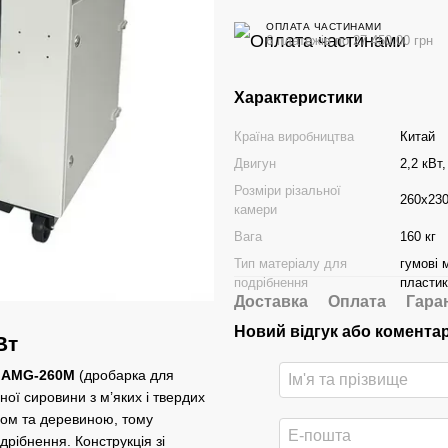
ОПЛАТА ЧАСТИНАМИ
6 платежів по 27 450.00 грн
Характеристики
Країна виробництва
Китай
Двигун
2,2 кВт
Розміри різальної
260х23
камери
Вага
160 кг
Тип матеріалу для
гумові 
подрібнення
пластик
Доставка
Оплата
Гара
Новий відгук або комента
Вт
в
AMG-260M
(дробарка для
ої сировини з м’яких і твердих
ром та деревиною, тому
дрібнення. Конструкція зі