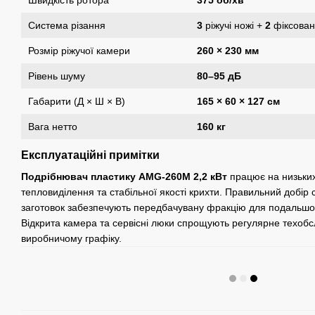
Швидкість ротора
375 об/хв
Система різання
3
ріжучі ножі +
2
фіксовані
Розмір ріжучої камери
260 × 230 мм
Рівень шуму
80–95 дБ
Габарити (Д × Ш × В)
165 × 60 × 127 см
Вага нетто
160 кг
Експлуатаційні примітки
Подрібнювач пластику AMG-260M 2,2 кВт
працює на низьки
тепловиділення та стабільної якості крихти. Правильний добір
заготовок забезпечують передбачувану фракцію для подальшог
Відкрита камера та сервісні люки спрощують регулярне техобс
виробничому графіку.