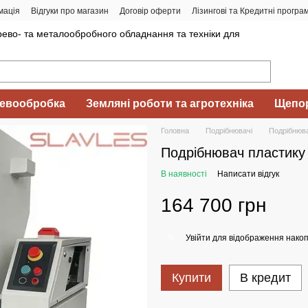
мація
Відгуки про магазин
Договір оферти
Лізингові та Кредитні програ
ево- та металообробного обладнання та техніки для
евообробка
Земляні роботи та агротехніка
Щепор
Головна
Подрібнювачі
Подрібнюв
Подрібнювач пластику
В наявності
Написати відгук
164 700 грн
Увійти
для відображення накоп
%
Купити
В кредит