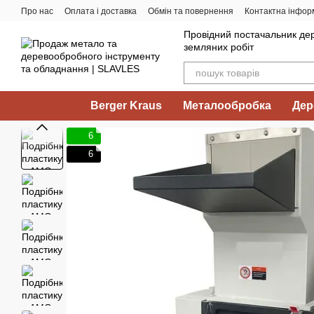
Перейти до основного контенту
Про нас
Оплата і доставка
Обмін та повернення
Контактна інфор
Провідний постачальник дер
земляних робіт
Berger Kraus
Металообробка
Дер
6
6