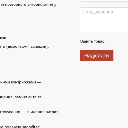
ля повторного використання у
ики.
Оцініть товар
ати (демонтажні залишки).
Надіслати
аними контрножами —
щення, заміни сита та
заточування — зниження витрат
ою подачею запобігає