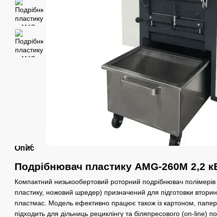
Опис
Подрібнювач пластику AMG-260M 2,2 к
Компактний низькообертовий роторний подрібнювач полімері
пластику, ножовий шредер) призначений для підготовки вторинн
пластмас. Модель ефективно працює також із картоном, папе
підходить для дільниць рециклінгу та біляпресового (on-line) по