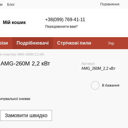
Порівняння
ми
Блог
+38(099) 769-41-11
Мій кошик
Передзвонити вам?
ізи
Подрібнювачі
Стрічкові пили
Укр
ач пластику AMG-260M 2,2 кВт
 AMG-260M 2,2 кВт
Артикул
AMG_260M_2,2 кВт
В бажання
ичувальної знижки
Замовити швидко