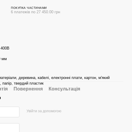
ПОКУПКА ЧАСТИНАМИ
6 платежів по 27 450.00 грн
, 400В
0 мм
матеріали, деревина, кабелі, електронні плати, картон, м'який
, папір, твердий пластик
нтія
Повернення
Консультація
р
Увійти за допомогою