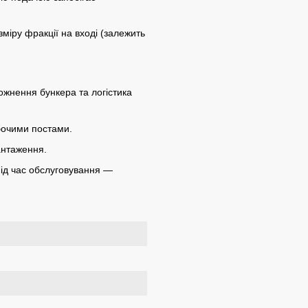
міру фракції на вході (залежить
жнення бункера та логістика
бочими постами.
антаження.
 під час обслуговування —