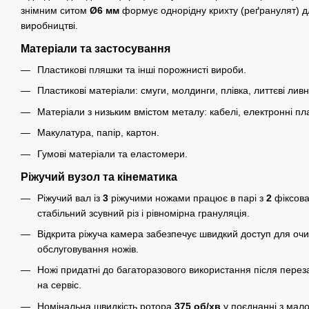
знімним ситом
Ø6 мм
формує однорідну крихту (реґранулят) д
виробництві.
Матеріали та застосування
Пластикові пляшки та інші порожнисті вироби.
Пластикові матеріали: смуги, молдинги, плівка, литтєві ливн
Матеріали з низьким вмістом металу: кабелі, електронні пл
Макулатура, папір, картон.
Гумові матеріали та еластомери.
Ріжучий вузол та кінематика
Ріжучий вал із
3
ріжучими ножами працює в парі з
2
фіксов
стабільний зсувний різ і рівномірна грануляція.
Відкрита ріжуча камера забезпечує швидкий доступ для очи
обслуговування ножів.
Ножі придатні до багаторазового використання після пере
на сервіс.
Номінальна швидкість ротора
375 об/хв
у поєднанні з мал