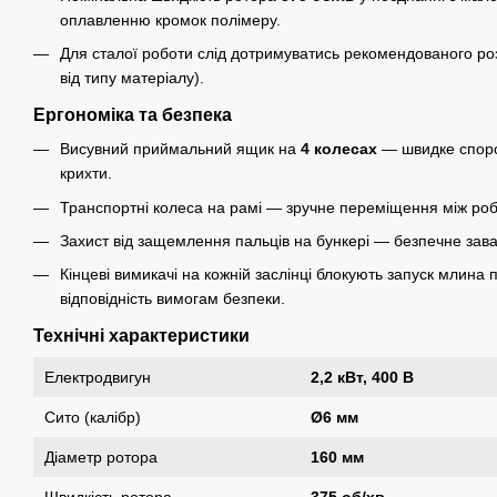
оплавленню кромок полімеру.
Для сталої роботи слід дотримуватись рекомендованого роз
від типу матеріалу).
Ергономіка та безпека
Висувний приймальний ящик на
4 колесах
— швидке споро
крихти.
Транспортні колеса на рамі — зручне переміщення між ро
Захист від защемлення пальців на бункері — безпечне зав
Кінцеві вимикачі на кожній заслінці блокують запуск млина
відповідність вимогам безпеки.
Технічні характеристики
Електродвигун
2,2 кВт, 400 В
Сито (калібр)
Ø6 мм
Діаметр ротора
160 мм