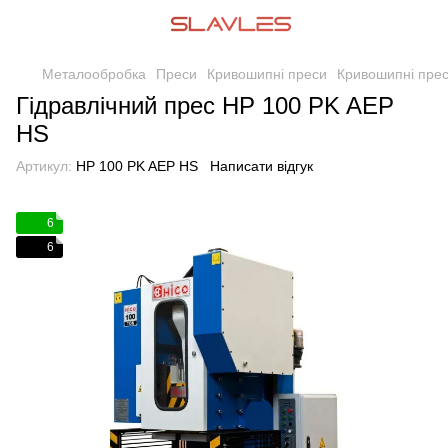
Металообробка
Преси
Кривошипні преси
Кривошипні пре
Гідравлічний прес HP 100 PK AEP
HS
Артикул:
HP 100 PK AEP HS
Написати відгук
6
6